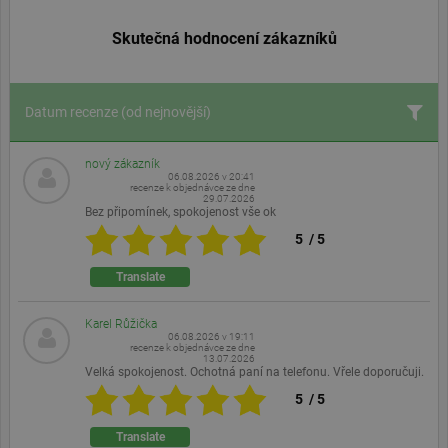
Skutečná hodnocení zákazníků
Datum recenze
(od nejnovější)
nový zákazník
06.08.2026 v 20:41
recenze k objednávce ze dne
29.07.2026
Bez připomínek, spokojenost vše ok
5
/
5
Translate
Karel Růžička
06.08.2026 v 19:11
recenze k objednávce ze dne
13.07.2026
Velká spokojenost. Ochotná paní na telefonu. Vřele doporučuji.
5
/
5
Translate