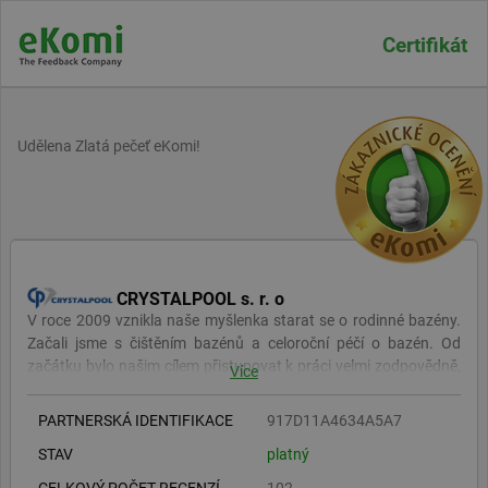
Certifikát
Udělena Zlatá pečeť eKomi!
CRYSTALPOOL s. r. o
V roce 2009 vznikla naše myšlenka starat se o rodinné bazény.
Začali jsme s čištěním bazénů a celoroční péčí o bazén. Od
začátku bylo našim cílem přistupovat k práci velmi zodpovědně,
Více
svědomitě a kvalitně. Postupně po nás zákazníci chtěli servis
technologie, montáž nové a automatické technologie, dodávky a
PARTNERSKÁ IDENTIFIKACE
917D11A4634A5A7
montáž zastřešení a nakonec celé bazény na klíč. Díky tomu
STAV
platný
jsme si světem bazénů prošli od úplných základů po velice složité
technologie veřejných bazénů. Dalším logickým krokem k