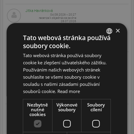
Jitka Havránková
04.08.2026 v 20:27
recenze k objednávce ze dne
28.07.2026
Vše ok vše ok vše ok
×
5
/
5
Tato webová stránka používá
soubory cookie.
Translate
ENGLISH
Tato webová stránka používá soubory
DUTCH
Milan Pěnička
cookie ke zlepšení uživatelského zážitku.
04.08.2026 v 17:13
recenze k objednávce ze dne
FRENCH
Používáním našich webových stránek
23.07.2026
Jsem spokojeny jak s objednavkovym procesem tak i se
souhlasíte se všemi soubory cookie v
GERMAN
zakaznickym servisem. Urcite muzu doporucit ostatnim.
souladu s našimi zásadami používání
5
/
5
ITALIAN
souborů cookie.
Read more
Translate
POLISH
Nezbytně
Výkonové
Soubory
PORTUGUESE
nutné
soubory
cílení
Pavel Daněk
cookies
03.08.2026 v 05:29
SPANISH
recenze k objednávce ze dne
17.07.2026
Rychlost, kvalita, komunikace
GB
5
/
5