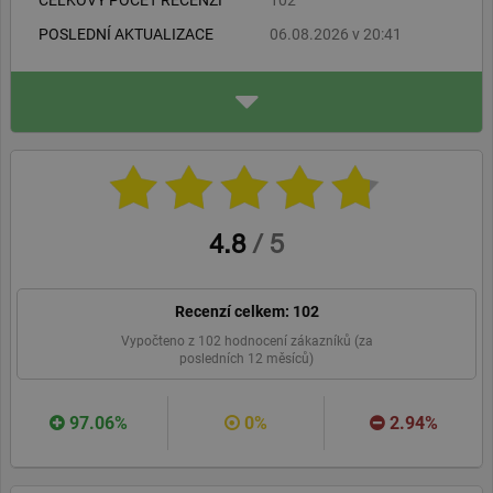
CELKOVÝ POČET RECENZÍ
102
uspokojení potřeb zákazníků bylo založení e-shopu, kterému se
POSLEDNÍ AKTUALIZACE
06.08.2026 v 20:41
hodláme věnovat stejně profesionálně. Více o našich službách
najdete na www.crystalpool.cz
ADRESA
CRYSTALPOOL s. r. o
Milady Horákové 334/36
602 00 Brno CZ
crystalpooleshop.cz
WEBOVÉ STRÁNKY
DOPORUČIT
4.8
/
5
Recenzí celkem:
102
Vypočteno z
102
hodnocení zákazníků (za
posledních 12 měsíců)
97.06%
0%
2.94%