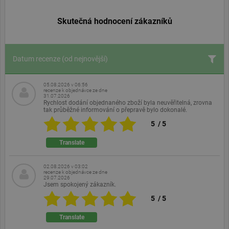
Skutečná hodnocení zákazníků
Datum recenze
(od nejnovější)
05.08.2026 v 06:56
recenze k objednávce ze dne
31.07.2026
Rychlost dodání objednaného zboží byla neuvěřitelná, zrovna
tak průběžné informování o přepravě bylo dokonalé.
5
/
5
Translate
02.08.2026 v 03:02
recenze k objednávce ze dne
29.07.2026
Jsem spokojený zákazník.
5
/
5
Translate