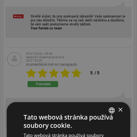
Skvělé slyšet, že jste spokojený zákazník! Vaše spokojenost je
pro nás důležitá. Těšíme se na vaši další návštěvu a doufáme,
že vám opět poskytneme skvělý zážitek.
Your futrale.cz team
30.07.2026 v 05:53
recenze k objednávce ze dne
26.07.2026
momentálně mě nic nenapadá
5
/
5
Translate
×
Jsem rád, že se vám u nás líbí! Pokud se někdy objeví něco, co
byste chtěl sdílet, neváhejte nám to říct. Vždy se snažíme
Tato webová stránka používá
zlepšovat a vaše názory jsou pro nás důležité.
Your futrale.cz team
soubory cookie.
ENGLISH
Tato webová stránka používá soubory
DUTCH